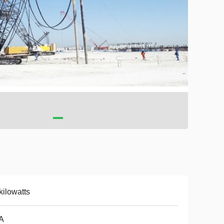
kilowatts
A