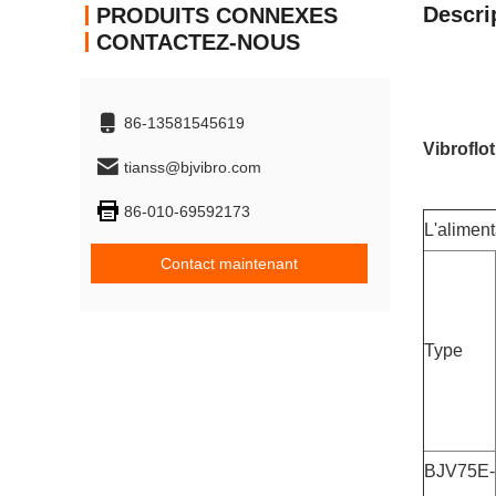
Descri
PRODUITS CONNEXES
CONTACTEZ-NOUS
86-13581545619
Vibroflo
tianss@bjvibro.com
86-010-69592173
L'aliment
Contact maintenant
Type
BJV75E-