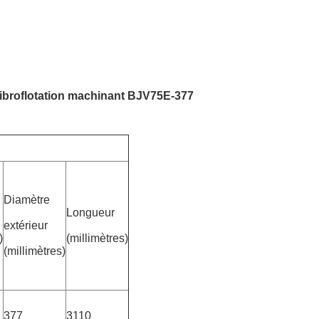
 vibroflotation machinant BJV75E-377
Diamètre
Longueur
extérieur
)
(millimètres)
(millimètres)
377
3110