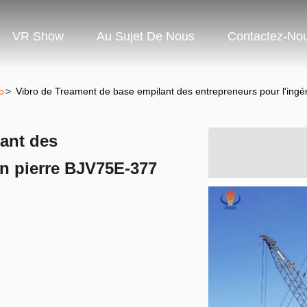
VR Show
Au Sujet De Nous
Contactez-No
o
>
Vibro de Treament de base empilant des entrepreneurs pour l'ingé
ant des
en pierre BJV75E-377