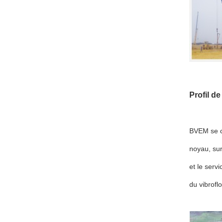
Profil d
BVEM se co
noyau, sur 
et le serv
du vibrofl