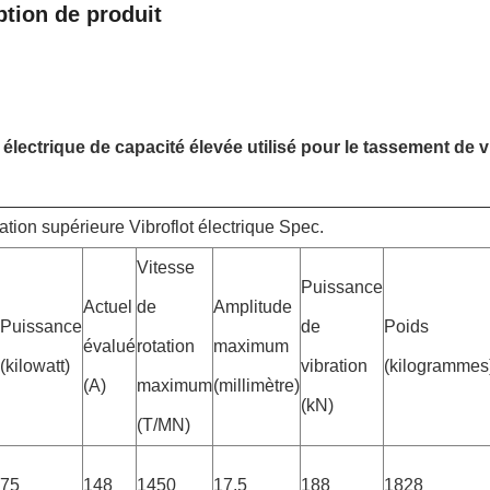
ption de produit
t électrique de capacité élevée utilisé pour le tassement de
ation supérieure Vibroflot électrique Spec.
Vitesse
Puissance
Actuel
de
Amplitude
Puissance
de
Poids
évalué
rotation
maximum
(kilowatt)
vibration
(kilogrammes
(A)
maximum
(millimètre)
(kN)
(T/MN)
75
148
1450
17,5
188
1828