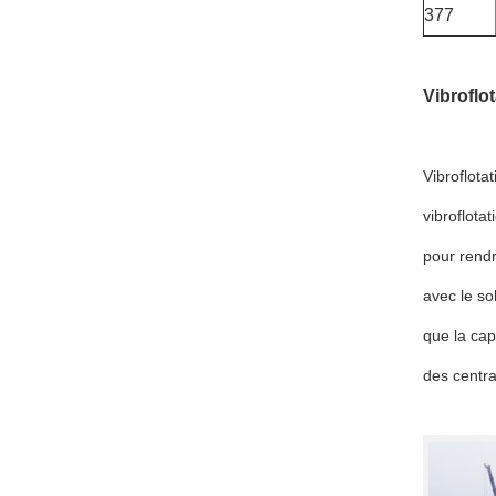
377
Vibroflo
Vibroflota
vibroflota
pour rend
avec le so
que la cap
des centra