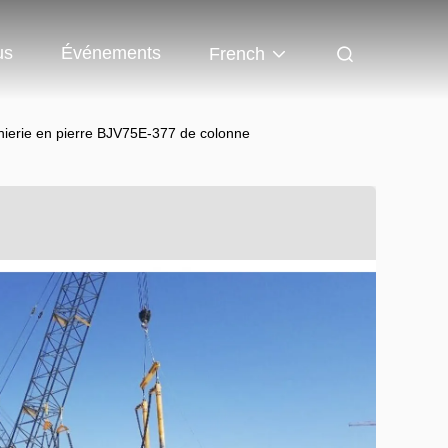
us
Événements
French
nierie en pierre BJV75E-377 de colonne