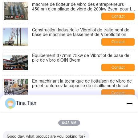
machine de flotteur de vibro des entrepreneurs
450mm d'empilage de vibro de 260kw Bvem pour le
tassement de sable
Contact
Construction industrielle Vibroflot de traitement de
base de machine de tassement de Vibroflotation
Contact
Équipement 377mm 75kw de Vibroflot de base de
pile de vibro d'OIN Bvem
Contact
En machinant la technique de flottaison de vibro de
projet renforcez la capacité de cisaillement de sol
Contact
Tina Tian
Base de pile de vibro du moteur BJV180E-377
conduisant la machine
Contact
6:43 AM
équipement électrique de 1450rpm 130kw Vibroflot
Good day, what product are you looking for?