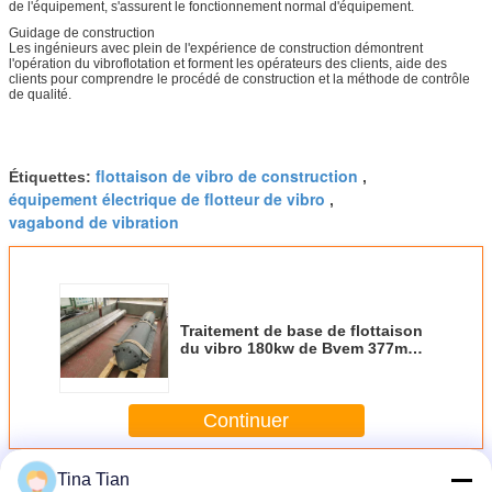
de l'équipement, s'assurent le fonctionnement normal d'équipement.
Guidage de construction
Les ingénieurs avec plein de l'expérience de construction démontrent
l'opération du vibroflotation et forment les opérateurs des clients, aide des
clients pour comprendre le procédé de construction et la méthode de contrôle
de qualité.
flottaison de vibro de construction
Étiquettes:
,
équipement électrique de flotteur de vibro
,
vagabond de vibration
Traitement de base de flottaison
du vibro 180kw de Bvem 377mm
pour résoudre le problème de
règlement
Continuer
Dispositif de Vibroflotation
Tina Tian
Plus