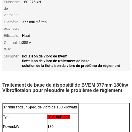
Puissance
180-276 kN
de
vibration:
Diamètre
377 millimètres
extérieur:
Efficacité:
Haut
Courant de
355 A
taux:
flottaison de vibro de bvem
Surligner:
,
flottaison de vibro de traitement de base
,
solution de la flottaison de vibro de problème de règlement
Traitement de base de dispositif de BVEM 377mm 180kw
Vibroflotaion pour résoudre le problème de règlement
377mm flotteur Spec. de vibro de 180 kilowatts.
Type
BJV180E-377
Power/kW
180