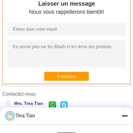
Laisser un message
Nous vous rappellerons bientôt!
Contactez-nous
Mrs. Tina Tian
Téléphone :
0086-13581545619
Tina Tian
Amélioration d'au sol de tassement de vibro d'équipement de Vib