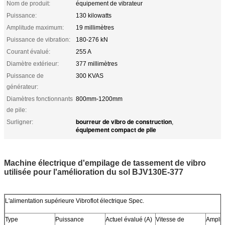
Nom de produit:
équipement de vibrateur
Puissance:
130 kilowatts
Amplitude maximum:
19 millimètres
Puissance de vibration:
180-276 kN
Courant évalué:
255 A
Diamètre extérieur:
377 millimètres
Puissance de
300 KVAS
générateur:
Diamètres fonctionnants
800mm-1200mm
de pile:
bourreur de vibro de construction
Surligner:
,
équipement compact de pile
Machine électrique d'empilage de tassement de vibro
utilisée pour l'amélioration du sol BJV130E-377
L'alimentation supérieure Vibroflot électrique Spec.
Type
Puissance
Actuel évalué (A)
Vitesse de
Amplit