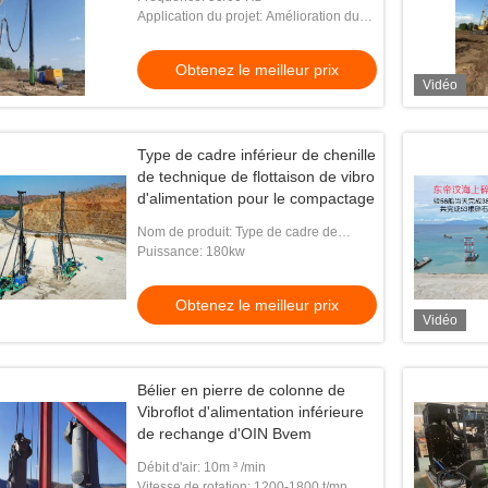
Application du projet: Amélioration du
sol après le dragage du sable
Obtenez le meilleur prix
Vidéo
Type de cadre inférieur de chenille
de technique de flottaison de vibro
d'alimentation pour le compactage
Nom de produit: Type de cadre de
chenille de vibroflot d'alimentation du
Puissance: 180kw
fond de BVEM
Obtenez le meilleur prix
Vidéo
Bélier en pierre de colonne de
Vibroflot d'alimentation inférieure
de rechange d'OIN Bvem
Débit d'air: 10m ³ /min
Vitesse de rotation: 1200-1800 t/mn