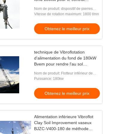
Vibroflotation de pile de gravier
Nom de produit: dispositif de pierres
sèches de colonne
Vitesse de rotation maximum: 1800 t/mn
Obtenez le meilleur prix
technique de Vibroflotation
d'alimentation du fond de 180kW
Bvem pour rendre l'au sol
compact de sol
Nom de produit: Flotteur inférieur de
vibro d'alimentation
Puissance: 180kw
Obtenez le meilleur prix
Alimentation inférieure Vibroflot
Clay Soil Improvement vaseux
BJZC-V400-180 de méthode