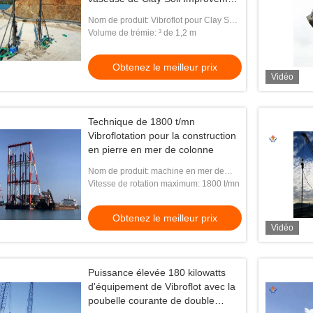
Dry Method
Nom de produit: Vibroflot pour Clay Soil
Improvement vaseux
Volume de trémie: ³ de 1,2 m
Obtenez le meilleur prix
Vidéo
Technique de 1800 t/mn
Vibroflotation pour la construction
en pierre en mer de colonne
Nom de produit: machine en mer de
vibroflotation
Vitesse de rotation maximum: 1800 t/mn
Obtenez le meilleur prix
Vidéo
Puissance élevée 180 kilowatts
d'équipement de Vibroflot avec la
poubelle courante de double