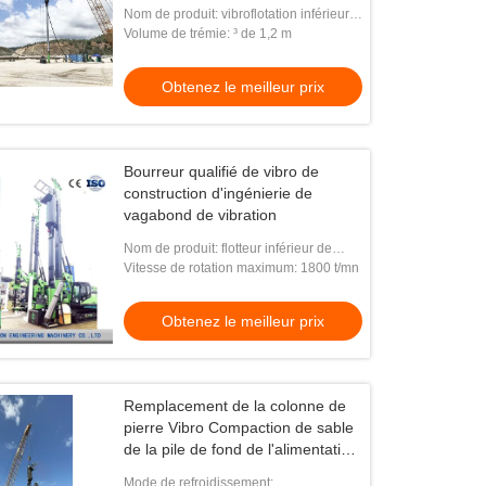
sèche
Nom de produit: vibroflotation inférieur
d'alimentation
Volume de trémie: ³ de 1,2 m
Obtenez le meilleur prix
Bourreur qualifié de vibro de
construction d'ingénierie de
vagabond de vibration
Nom de produit: flotteur inférieur de
vibro d'alimentation
Vitesse de rotation maximum: 1800 t/mn
Obtenez le meilleur prix
Remplacement de la colonne de
pierre Vibro Compaction de sable
de la pile de fond de l'alimentation
Vibroflot conduite pour
Mode de refroidissement: