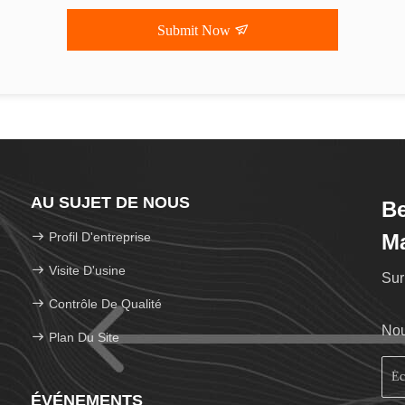
Submit Now
AU SUJET DE NOUS
Be
Profil D'entreprise
M
Visite D'usine
Sur
Contrôle De Qualité
Nou
Plan Du Site
ÉVÉNEMENTS