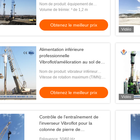
pression de serrure
Nom de produit: équipement de
vibroflotation
Volume de trémie: ³ de 1,2 m
Obtenez le meilleur prix
Vidéo
Alimentation inférieure
professionnelle
Vibroflot/amélioration au sol de
colonnes pierre de vibro
Nom de produit: vibrateur inférieur
d'alimentation
Vitesse de rotation maximum (T/MN):
1800
Obtenez le meilleur prix
Vidéo
Contrôle de l'entraînement de
l'inverseur Vibroflot pour la
colonne de pierre de
remplacement Vibro
Fréquence: 50/60 Hz