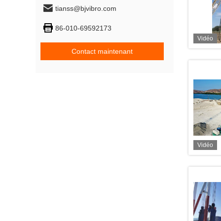
tianss@bjvibro.com
86-010-69592173
Vidéo
Contact maintenant
Vidéo