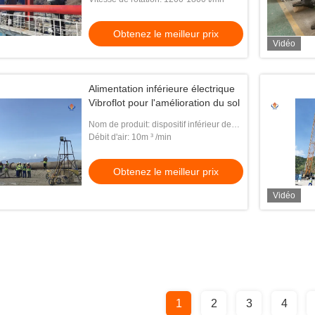
Obtenez le meilleur prix
Vidéo
Alimentation inférieure électrique
Vibroflot pour l'amélioration du sol
Nom de produit: dispositif inférieur de
pile d'alimentation de vibro
Débit d'air: 10m ³ /min
Obtenez le meilleur prix
Vidéo
1
2
3
4