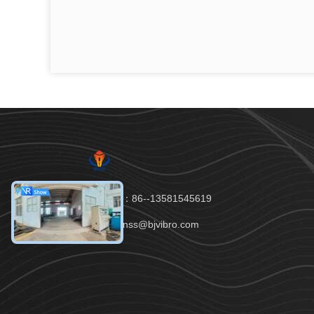
Téléphone：86--13581545619
E-mail：tianss@bjvibro.com