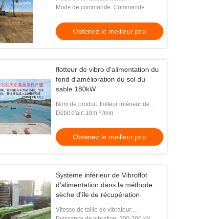
l'amélioration du sol
Refroidissement d'eau en circulation
Mode de commande: Commande
d'inverseur
Obtenez le meilleur prix
flotteur de vibro d'alimentation du
fond d'amélioration du sol du
sable 180kW
Nom de produit: flotteur inférieur de
vibro d'alimentation
Débit d'air: 10m ³ /min
Obtenez le meilleur prix
Système inférieur de Vibroflot
d'alimentation dans la méthode
sèche d'île de récupération
Vitesse de taille de vibrateur:
2600×600×700 millimètre
Puissance de vibration: 200-300 kN