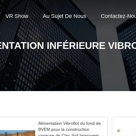
VR Show
Au Sujet De Nous
Contactez-No
ENTATION INFÉRIEURE VIBR
Alimentation Vibroflot du fond de
BVEM pour la construction
vaseuse de Clay Soil Improvement