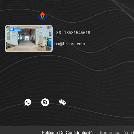
Téléphone：86--13581545619
E-mail：tianss@bjvibro.com
Politique De Confidentialité
Bonne qualité de l