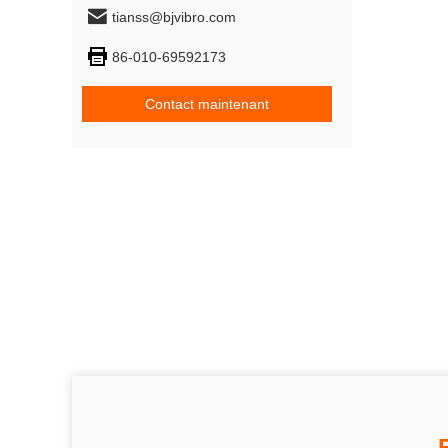
tianss@bjvibro.com
86-010-69592173
Contact maintenant