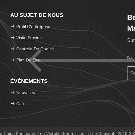
AU SUJET DE NOUS
Be
Profil D'entreprise
M
Visite D'usine
Sur
Contrôle De Qualité
Nou
Plan Du Site
ÉVÉNEMENTS
Nouvelles
Cas
a Chine Équipement de Vibroflot Fournisseur. © de Copyright 2019-202