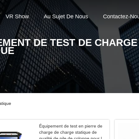
VR Show
Au Sujet De Nous
Contactez-No
EMENT DE TEST DE CHARGE
QUE
atique
Équipement de test en pierre de
charge de charge statique de
qualité de pile de colonne pour la