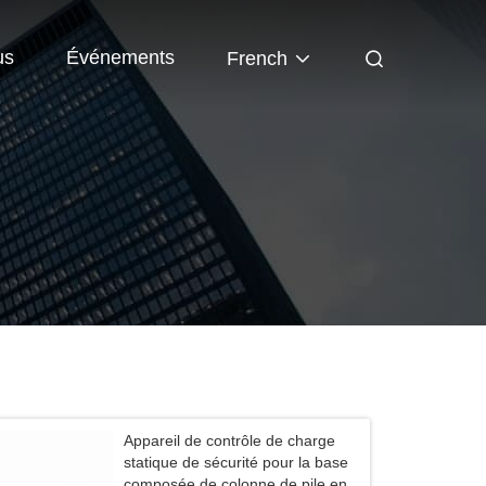
us
Événements
French
Appareil de contrôle de charge
statique de sécurité pour la base
composée de colonne de pile en