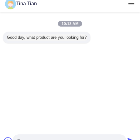
Contact
Tina Tian
Processus de kilowatt Vibroflotation de Vibroflot 100
d'alimentation supérieure d'amélioration du sol
10:13 AM
Contact
Good day, what product are you looking for?
1 / 3
Changez la langue
French
Accueil
|
Au sujet de nous
|
Contactez-nous
|
Plan du site
|
politique de
confidentialité
Vue de bureau
Copyright © 2019 - 2026 Beijing Vibroflotation Engineering Machinery Limited
Company.
All rights reserved.