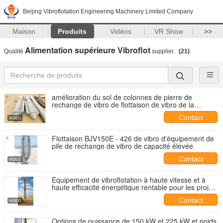
Beijing Vibroflotation Engineering Machinery Limited Company
Maison
Produits
Vidéos
VR Show
>>
Alimentation supérieure Vibroflot
Qualité
supplier.
(21)
amélioration du sol de colonnes de pierre de
rechange de vibro de flottaison de vibro de la
construction 150kw
Contact
Flottaison BJV150E - 426 de vibro d'équipement de
pile de rechange de vibro de capacité élevée
Contact
Équipement de vibroflotation à haute vitesse et à
haute efficacité énergétique rentable pour les projets
de compactage Vibro
Contact
Options de puissance de 150 kW et 225 kW et poids