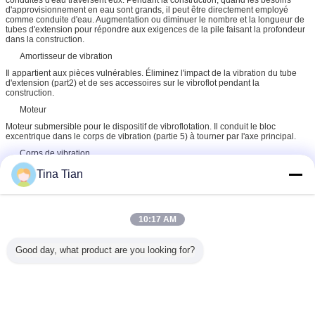
d'approvisionnement en eau sont grands, il peut être directement employé
comme conduite d'eau. Augmentation ou diminuer le nombre et la longueur de
tubes d'extension pour répondre aux exigences de la pile faisant la profondeur
dans la construction.
Amortisseur de vibration
Il appartient aux pièces vulnérables. Éliminez l'impact de la vibration du tube
d'extension (part2) et de ses accessoires sur le vibroflot pendant la
construction.
Moteur
Moteur submersible pour le dispositif de vibroflotation. Il conduit le bloc
excentrique dans le corps de vibration (partie 5) à tourner par l'axe principal.
Corps de vibration
Le bloc excentrique est inclus. Après que le moteur tourne, la force horizontale
Tina Tian
de vibration est transmise à la couche environnante de sol pour rendre le sol
effondré compacts ou les matériaux supplémentaires dans des piles
10:17 AM
Affichage fini de peoduct - a produit l'équipement de système de vibroflot
Good day, what product are you looking for?