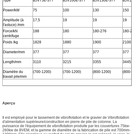
Type
BJV75E-377
BJV100E-377
BJV130E-377
BJV15
Power/kW
75
100
130
150
Amplitude (à
17,5
19
19
19
l'astuce) /mm
Force/kN
188
180
180-276
180-2
centrifuge
Poids /kg
1828
1880
1900
2100
Diameter/mm
377
377
377
377
Length/mm
3110
3215
3355
3445
Diamètre du
(700-1200)
(700-1200)
(800-1200)
(800-1
travail pile/mm
Aperçu
Il est employé pour le tassement de vibroflotation et le gravier de Vibroflotation
d'alimentation supérieure/construction en pierre de pile de colonne. La
puissance de l'équipement de vibroflotation produite par les couvertures 75kw-
260kw de BVEM, et la gamme de diamètre de la fabrication de pile est 700mm-