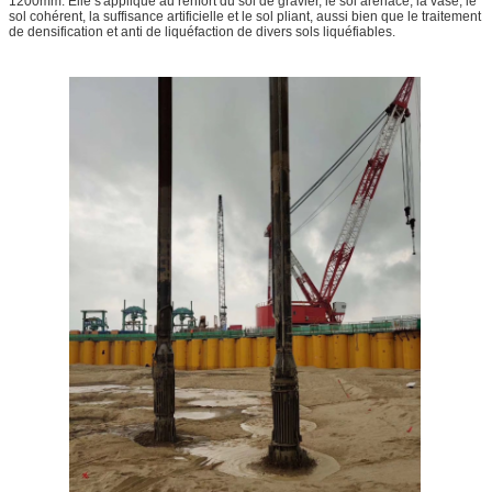
1200mm. Elle s'applique au renfort du sol de gravier, le sol arénacé, la vase, le
sol cohérent, la suffisance artificielle et le sol pliant, aussi bien que le traitement
de densification et anti de liquéfaction de divers sols liquéfiables.