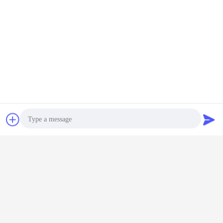
Bavarder
Demande de
soumission
Photo
Video Call
Audio Call