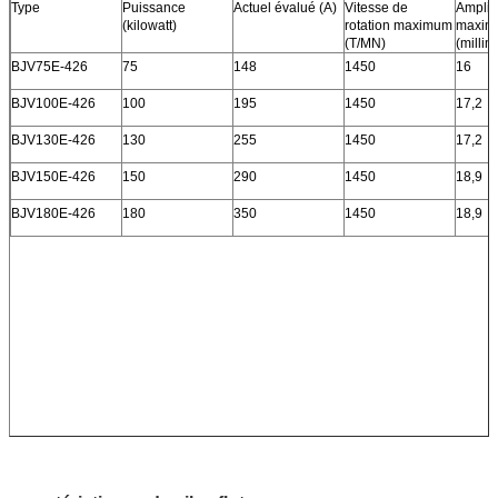
Type
Puissance
Actuel évalué (A)
Vitesse de
Amplit
(kilowatt)
rotation maximum
maxim
(T/MN)
(millim
BJV75E-426
75
148
1450
16
BJV100E-426
100
195
1450
17,2
BJV130E-426
130
255
1450
17,2
BJV150E-426
150
290
1450
18,9
BJV180E-426
180
350
1450
18,9