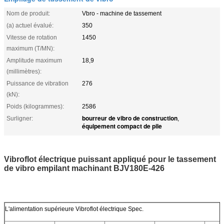
Nom de produit:
Vbro - machine de tassement
(a) actuel évalué:
350
Vitesse de rotation
1450
maximum (T/MN):
Amplitude maximum
18,9
(millimètres):
Puissance de vibration
276
(kN):
Poids (kilogrammes):
2586
bourreur de vibro de construction
Surligner:
,
équipement compact de pile
Vibroflot électrique puissant appliqué pour le tassement
de vibro empilant machinant BJV180E-426
L'alimentation supérieure Vibroflot électrique Spec.