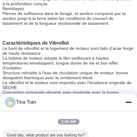
à la profondeur conçue.
Remblayez
Pierres de suffisance dans le forage, et section compacte par la
section jusqu'à la terre selon les conditions du courant de
tassement et de la longueur sectionnelle de tassement.
Caractéristiques de Vibroflot
Le baril de vibroflot et le logement de moteur sont faits d'acier forgé
de haute résistance
La bobine de moteur adopte le film vieillissant à hautes
températures enveloppent, longue durée de vie et bon effet
d'isolation
Structure refroidie à l'eau de circulation unique de moteur, bonne
dissipation thermique avec le rendement élevé
Le vibroflot et le moteur sont importés avec l'incidence originale de
SÈCHE
Conception principale vibrante avec impériale avec la bonne
résistance, facile à remplacer
Tina Tian
La lubrification de rapport unique d'huile, promeuvent pour
améliorer soutenir la vie
sous l'eau empilant l'équipement
Étiquettes:
,
dispositif en pierre inférieur de pile de colonne de vibro
,
2:44 AM
machines lourdes de vibroflot de sable
Good day, what product are you looking for?