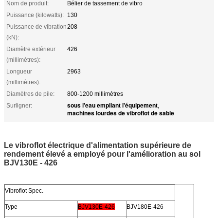
Nom de produit:
Bélier de tassement de vibro
Puissance (kilowatts):
130
Puissance de vibration
208
(kN):
Diamètre extérieur
426
(millimètres):
Longueur
2963
(millimètres):
Diamètres de pile:
800-1200 millimètres
sous l'eau empilant l'équipement
Surligner:
,
machines lourdes de vibroflot de sable
Le vibroflot électrique d'alimentation supérieure de
rendement élevé a employé pour l'amélioration au sol
BJV130E - 426
Vibroflot Spec.
Type
BJV130E-426
BJV180E-426