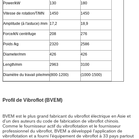
Power/kW
130
180
Vitesse de rotation/T/MN
1450
1450
Amplitude (à l'astuce) /mm
17,2
18,9
Force/kN centrifuge
208
276
Poids /kg
2320
2586
Diameter/mm
426
426
Length/mm
2963
3100
Diamètre du travail pile/mm
(800-1200)
(1000-1500)
Profil de Vibroflot (BVEM)
BVEM est le plus grand fabricant du vibroflot électrique en Asie et
d'un des auteurs du code de fabrication de vibroflot chinois.
Comme le fournisseur actif du vibroflotation et le fournisseur
professionnel du vibroflot, BVEM a développé l'application de
vibroflotation et a fourni l'équipement de vibroflot à 33 pays partout