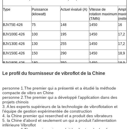
Type
Puissance
Actuel évalué (A)
Vitesse de
Amplit
(kilowatt)
rotation maximum
maxim
(T/MN)
(millim
BJV75E-426
75
148
1450
16
BJV100E-426
100
195
1450
17,2
BJV130E-426
130
255
1450
17,2
BJV150E-426
150
290
1450
18,9
BJV180E-426
180
350
1450
18,9
Le profil du fournisseur de vibroflot de la Chine
personne 1.The premier qui a présenté et a étudié la méthode
compacte de vibro en Chine
personne 2.The premier qui a développé l'application dans des
projets chinois
3. A les experts supérieurs de la technologie de vibroflotation et
l'équipe de gestion expérimentée de construction
4. la Chine premier qui reserched et a produit des vibrateurs
5. la Chine d'abord et seulement un qui a produit l'alimentation
inférieure Vibroflot