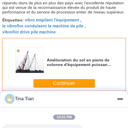
répandu dans de plus en plus des pays avec l'excellente réputation
qui est venue de la reconnaissance élevée du produit de haute
performance et du service de processus entier de niveau supérieur.
vibro empilant l'équipement
Étiquettes:
,
le vibroflot conduisent la machine de pile
,
vibroflot drive pile machine
Amélioration du sol en pierre de
colonne d'équipement puissant
de Vibroflot avec le moteur
180KW électrique
Continuer
Équipement de Vibroflot
Tina Tian
Plus
10:01 PM