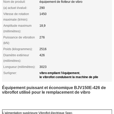
Nom de produit:
équipement de flotteur de vibro
(a) actuel évalué:
290
Vitesse de rotation
1450
maximale (tr/min):
Amplitude maximum
18,9
(millimètres):
Puissance de vibration
276
(kN):
Poids (kilogrammes):
2516
Diamètre extérieur
426
(millimètres):
Longueur (millimètres):
3023
vibro empilant l'équipement
Surligner:
,
le vibroflot conduisent la machine de pile
Équipement puissant et économique BJV150E-426 de
vibroflot utilisé pour le remplacement de vibro
L'alimentation supérieure Vibroflot électrique Spec.