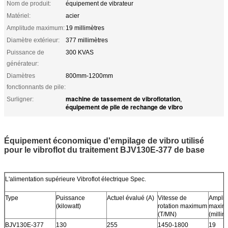
Nom de produit:
équipement de vibrateur
Matériel:
acier
Amplitude maximum:
19 millimètres
Diamètre extérieur:
377 millimètres
Puissance de
300 KVAS
générateur:
Diamètres
800mm-1200mm
fonctionnants de pile:
machine de tassement de vibroflotation
Surligner:
,
équipement de pile de rechange de vibro
Équipement économique d'empilage de vibro utilisé
pour le vibroflot du traitement BJV130E-377 de base
L'alimentation supérieure Vibroflot électrique Spec.
Type
Puissance
Actuel évalué (A)
Vitesse de
Amplit
(kilowatt)
rotation maximum
maxim
(T/MN)
(millim
BJV130E-377
130
255
1450-1800
19