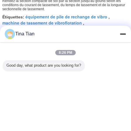
Rendez la section compacte de sol par la section jusqu'au gound selon les
conditions du courant de tassement, du temps de tassement et de la longueur
sectionnelle de tassement.
équipement de pile de rechange de vibro
Étiquettes:
,
machine de tassement de vibroflotation
,
colonnes concrètes de vibro
Tina Tian
8:26 PM
Entrepreneurs d'empilage de
vibro de l'amélioration 150kw
Good day, what product are you looking for?
Vibroflot de Groud
Continuer
Entrepreneurs d'empilage de vibro
Plus
ne de
Construction
Vibro
Vibro
Entrepre