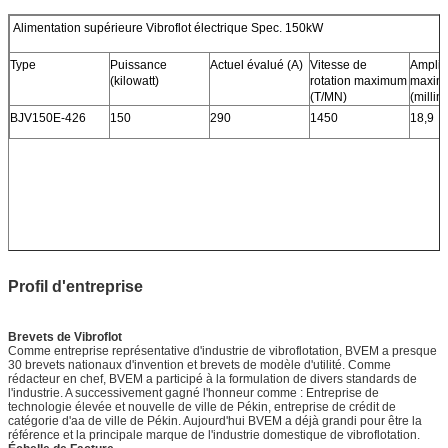
Alimentation supérieure Vibroflot électrique Spec. 150kW
Type
Puissance
Actuel évalué (A)
Vitesse de
Amplit
(kilowatt)
rotation maximum
maxim
(T/MN)
(millim
BJV150E-426
150
290
1450
18,9
Profil d'entreprise
Brevets de Vibroflot
Comme entreprise représentative d'industrie de vibroflotation, BVEM a presque
30 brevets nationaux d'invention et brevets de modèle d'utilité. Comme
rédacteur en chef, BVEM a participé à la formulation de divers standards de
l'industrie. A successivement gagné l'honneur comme : Entreprise de
technologie élevée et nouvelle de ville de Pékin, entreprise de crédit de
catégorie d'aa de ville de Pékin. Aujourd'hui BVEM a déjà grandi pour être la
référence et la principale marque de l'industrie domestique de vibroflotation.