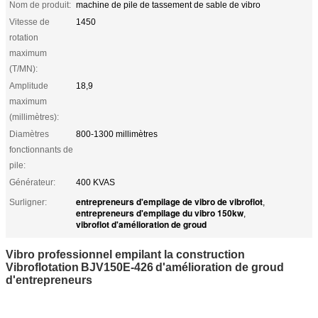
Nom de produit:
machine de pile de tassement de sable de vibro
Vitesse de
1450
rotation
maximum
(T/MN):
Amplitude
18,9
maximum
(millimètres):
Diamètres
800-1300 millimètres
fonctionnants de
pile:
Générateur:
400 KVAS
entrepreneurs d'empilage de vibro de vibroflot
Surligner:
,
entrepreneurs d'empilage du vibro 150kw
,
vibroflot d'amélioration de groud
Vibro professionnel empilant la construction
Vibroflotation
BJV150E-426
d'amélioration de groud
d'
entrepreneurs