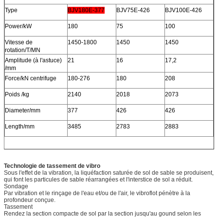
Type
BJV180E-377
BJV75E-426
BJV100E-426
Power/kW
180
75
100
Vitesse de
1450-1800
1450
1450
rotation/T/MN
Amplitude (à l'astuce)
21
16
17,2
/mm
Force/kN centrifuge
180-276
180
208
Poids /kg
2140
2018
2073
Diameter/mm
377
426
426
Length/mm
3485
2783
2883
Technologie de tassement de vibro
Sous l'effet de la vibration, la liquéfaction saturée de sol de sable se produisent,
qui font les particules de sable réarrangées et l'interstice de sol a réduit.
Sondage
Par vibration et le rinçage de l'eau et/ou de l'air, le vibroflot pénètre à la
profondeur conçue.
Tassement
Rendez la section compacte de sol par la section jusqu'au gound selon les