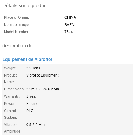
Détails sur le produit
Place of Origin:
CHINA
Nom de marque:
BVEM
Model Number:
75kw
description de
Équipement de Vibroflot
Weight:
2.5 Tons
Product
Vibroflot Equipment
Name:
Dimensions:
2.5m X 2.5m X 2.5m
Warranty:
1 Year
Power:
Electric
Control
PLC
System:
Vibration
0.5-2.5 Mm
Amplitude: