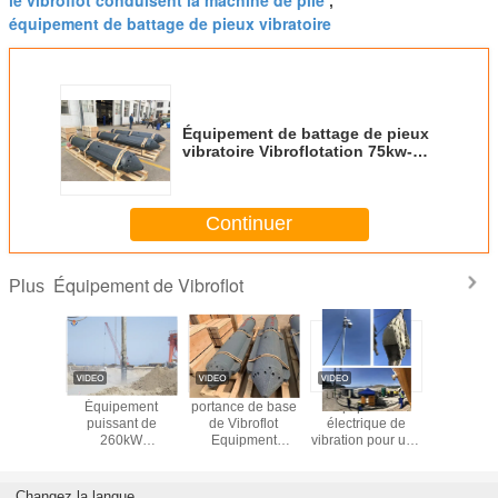
,
équipement de battage de pieux vibratoire
Équipement de battage de pieux
vibratoire Vibroflotation 75kw-
300kw
Continuer
Équipement de Vibroflot
Plus
ment de
Équipement
portance de base
Équipement
machine d
lot de
puissant de
de Vibroflot
électrique de
d'entraîne
de pierre
260kW
Equipment
vibration pour une
vibrofl
ange de
Vibroflotation
Improve de bélier
amplitude de
longueu
bro
machinant le
130kw de 426mm
vibration de 0,5 à
3100
bourreur de vibro
2,5 mm dans des
Changez la langue