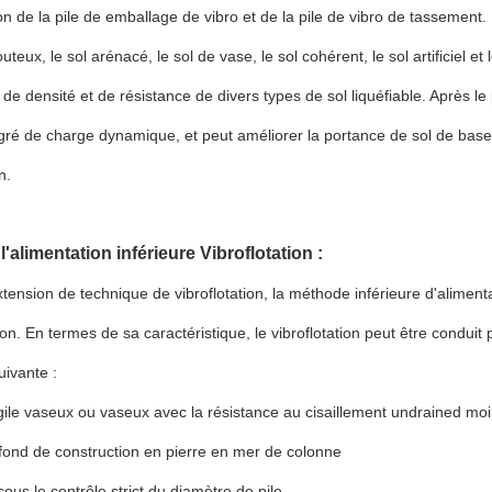
on de la pile de emballage de vibro et de la pile de vibro de tassement. 
louteux, le sol arénacé, le sol de vase, le sol cohérent, le sol artificiel et 
 de densité et de résistance de divers types de sol liquéfiable. Après le 
gré de charge dynamique, et peut améliorer la portance de sol de base,
n.
 l'alimentation inférieure Vibroflotation :
nsion de technique de vibroflotation, la méthode inférieure d'alimen
tion. En termes de sa caractéristique, le vibroflotation peut être condui
uivante :
rgile vaseux ou vaseux avec la résistance au cisaillement undrained m
fond de construction en pierre en mer de colonne
sous le contrôle strict du diamètre de pile