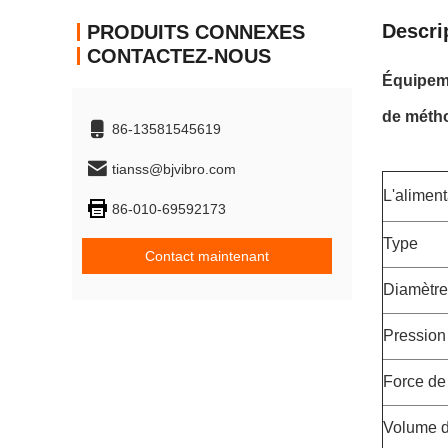
Descri
PRODUITS CONNEXES
CONTACTEZ-NOUS
Équipeme
de méth
86-13581545619
tianss@bjvibro.com
L'aliment
86-010-69592173
Type
Contact maintenant
Diamètre 
Pression
Force de 
Volume d