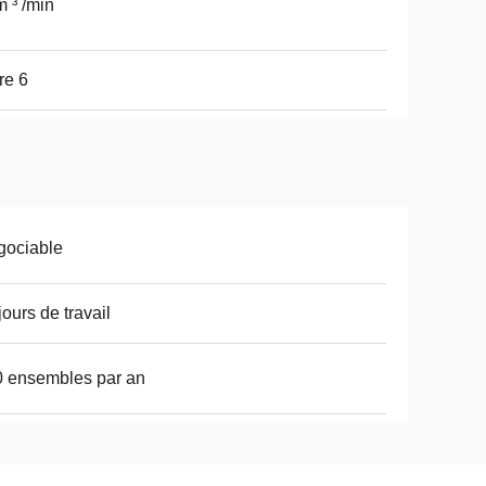
 ³ /min
re 6
gociable
jours de travail
 ensembles par an