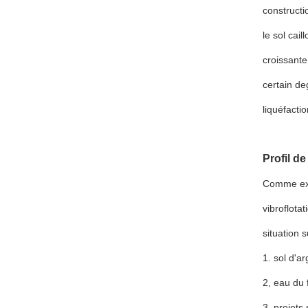
constructi
le sol cail
croissante
certain de
liquéfactio
Profil de
Comme exte
vibroflota
situation s
1. sol d'a
2, eau du 
3. projets 