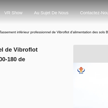
VR Show
Au Sujet De Nous
Contactez-No
Tassement inférieur professionnel de Vibroflot d'alimentation des sol
l de Vibroflot
00-180 de