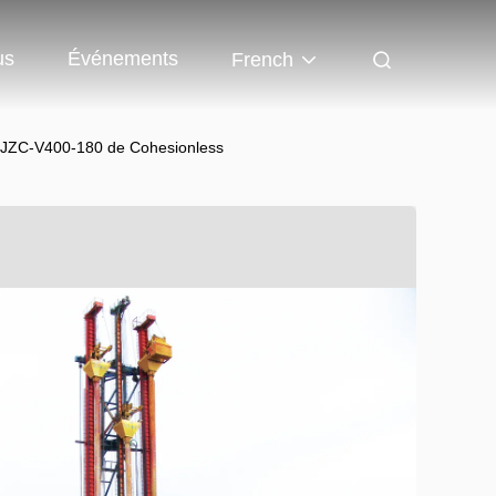
us
Événements
French
s BJZC-V400-180 de Cohesionless