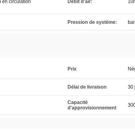
 en circulation
Débit d'air:
10m
Pression de système:
bar
Prix
Né
Délai de livraison
30 
Capacité
300
d'approvisionnement