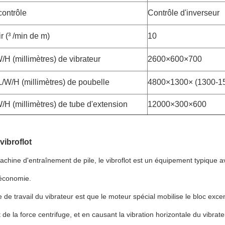
contrôle
Contrôle d'inverseur
ir (³ /min de m)
10
W/H (millimètres) de vibrateur
2600×600×700
 L/W/H (millimètres) de poubelle
4800×1300× (1300-1
W/H (millimètres) de tube d'extension
12000×300×600
 vibroflot
ine d'entraînement de pile, le vibroflot est un équipement typique av
 économie.
e de travail du vibrateur est que le moteur spécial mobilise le bloc exc
 de la force centrifuge, et en causant la vibration horizontale du vibrate