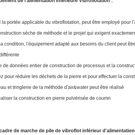
ement de l'alimentation inférieure Vibroflotation :
 la portée applicable du vibroflotation, peut être employé pour l
onstruction sèche de méthode et le projet qui exigent exactemen
la condition, l'équipement adapté aux besoins du client peut être
différente
cle de données entier de construction de processus et la constru
tez pour réduire les déchets de la pierre et pour effectuer la con
'eau et tringlerie de la méthode d'air&water peut être réalisé
éaliser la construction en pierre pulvérisée de coumn
cadre de marche de pile de vibroflot inférieur d'alimentation