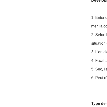
Développ
1. Entend
mer, la c
2. Selon 
situation 
3. L'arti
4. Facili
5. Sec, l
6. Peut r
Type de 