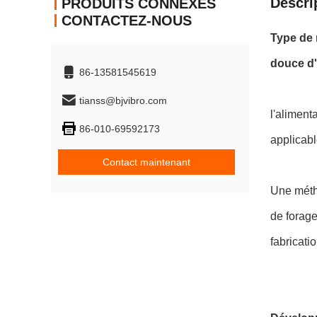
Descri
PRODUITS CONNEXES
CONTACTEZ-NOUS
Type de 
douce d'
86-13581545619
tianss@bjvibro.com
l'aliment
86-010-69592173
applicabl
Contact maintenant
Une métho
de forage
fabricati