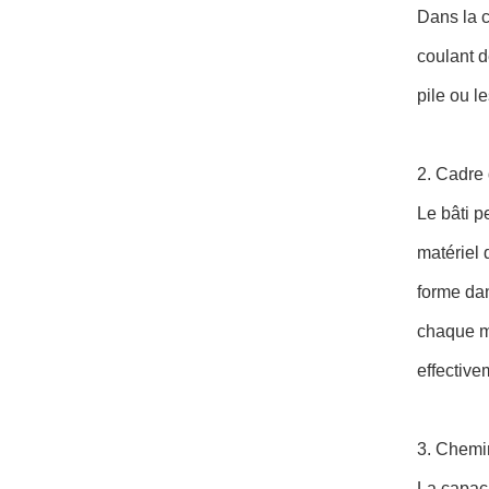
Dans la c
coulant d
pile ou l
2. Cadre 
Le bâti p
matériel 
forme dan
chaque ma
effective
3. Chemin
La capaci