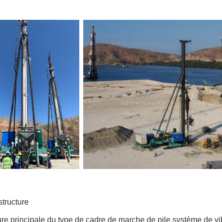
structure
ure principale du type de cadre de marche de pile système de vib