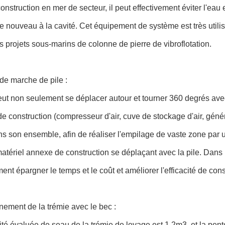
onstruction en mer de secteur, il peut effectivement éviter l'ea
e nouveau à la cavité. Cet équipement de système est très utili
es projets sous-marins de colonne de pierre de vibroflotation.
de marche de pile :
eut non seulement se déplacer autour et tourner 360 degrés avec
de construction (compresseur d'air, cuve de stockage d'air, géné
s son ensemble, afin de réaliser l'empilage de vaste zone par 
tériel annexe de construction se déplaçant avec la pile. Dans la
ment épargner le temps et le coût et améliorer l'efficacité de cons
ement de la trémie avec le bec :
té évaluée de seau de la trémie de levage est 1.2m3, et la pent