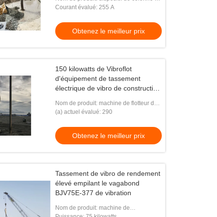
pierre de flotteur de vibro
Courant évalué: 255 A
Obtenez le meilleur prix
150 kilowatts de Vibroflot
d'équipement de tassement
électrique de vibro de construction
en pierre de colonnes
Nom de produit: machine de flotteur de
vibro
(a) actuel évalué: 290
Obtenez le meilleur prix
Tassement de vibro de rendement
élevé empilant le vagabond
BJV75E-377 de vibration
Nom de produit: machine de
vibroflotation
Puissance: 75 kilowatts