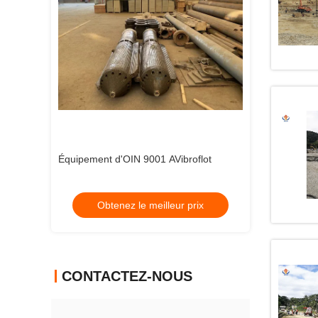
 colonne de
Équipement d'OIN 9001 AVibroflot
machine de pile
vibroflot de lo
 prix
Obtenez le meilleur prix
Obtenez 
CONTACTEZ-NOUS