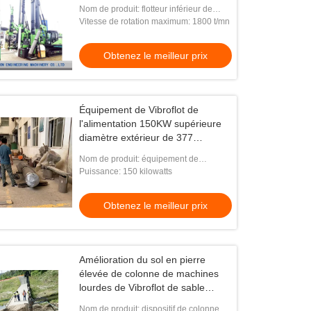
Nom de produit: flotteur inférieur de
vibro d'alimentation
Vitesse de rotation maximum: 1800 t/mn
Obtenez le meilleur prix
Équipement de Vibroflot de
l'alimentation 150KW supérieure
diamètre extérieur de 377
millimètres machinant OIN 9001
Nom de produit: équipement de
de construction
vibrateur
Puissance: 150 kilowatts
Obtenez le meilleur prix
Amélioration du sol en pierre
élevée de colonne de machines
lourdes de Vibroflot de sable
d'Effiency
Nom de produit: dispositif de colonne de