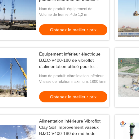
pression de serrure
Nom de produit: équipement de
vibroflotation
Volume de trémie: ³ de 1,2 m
Obtenez le meilleur prix
Équipement inférieur électrique
BJZC-V400-180 de vibroflot
d'alimentation utilisé pour le
tassement sec de vibro de
Nom de produit: vibroflotation inférieur
méthode
d'alimentation
Vitesse de rotation maximum: 1800 t/mn
Obtenez le meilleur prix
Alimentation inférieure Vibroflot
Clay Soil Improvement vaseux
BJZC-V400-180 de méthode