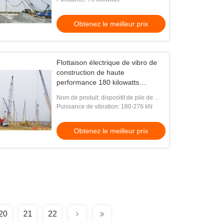
Obtenez le meilleur prix
Flottaison électrique de vibro de
construction de haute
performance 180 kilowatts
diamètre extérieur de 377
Nom de produit: dispositif de pile de
millimètres
vibro
Puissance de vibration: 180-276 kN
Obtenez le meilleur prix
20
21
22