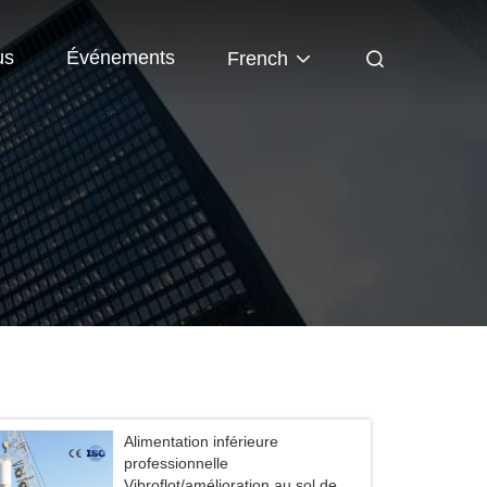
us
Événements
French
Alimentation inférieure
professionnelle
Vibroflot/amélioration au sol de