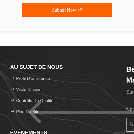
Submit Now
AU SUJET DE NOUS
Be
Profil D'entreprise
M
Visite D'usine
Sur
Contrôle De Qualité
Nou
Plan Du Site
ÉVÉNEMENTS