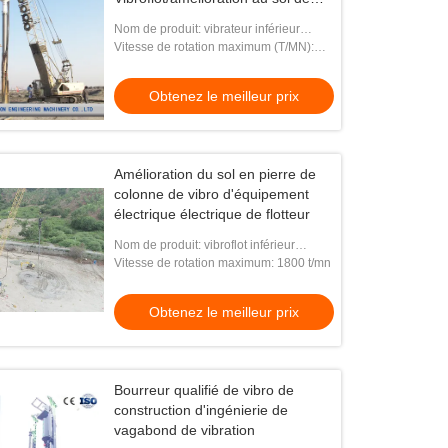
colonnes pierre de vibro
Nom de produit: vibrateur inférieur
d'alimentation
Vitesse de rotation maximum (T/MN):
1800
Obtenez le meilleur prix
Amélioration du sol en pierre de
colonne de vibro d'équipement
électrique électrique de flotteur
Nom de produit: vibroflot inférieur
d'alimentation
Vitesse de rotation maximum: 1800 t/mn
Obtenez le meilleur prix
Bourreur qualifié de vibro de
construction d'ingénierie de
vagabond de vibration