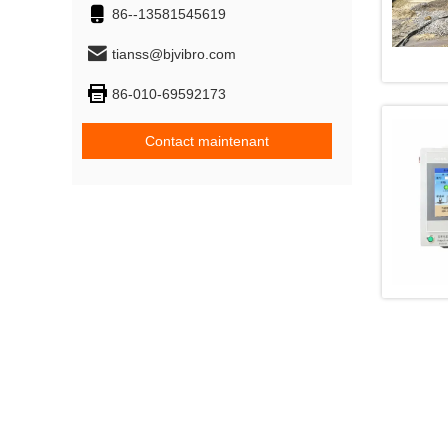
86--13581545619
tianss@bjvibro.com
86-010-69592173
Contact maintenant