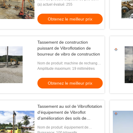
vibrateur
(a) actuel évalué: 255
Obtenez le meilleur prix
Tassement de construction
puissant de Vibroflotation de
bourreur de vibro de construction
Nom de produit: machine de rechange
 d'entraînement de
Équipement de Vibroflot de colonne de
de vibro
Amplitude maximum: 19 millimètres
ngueur de 3100mm
pierre de rechange de vibro
Obtenez le meilleur prix
le meilleur prix
Obtenez le meilleur prix
Tassement au sol de Vibroflotation
d'équipement de Vibroflot
d'amélioration des sols de
Cohesionless
Nom de produit: équipement de
tassement de vibro
Puissance: 100 kilowatts