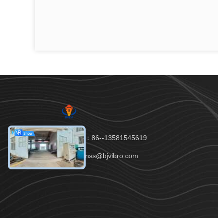
Téléphone：86--13581545619
E-mail：tianss@bjvibro.com