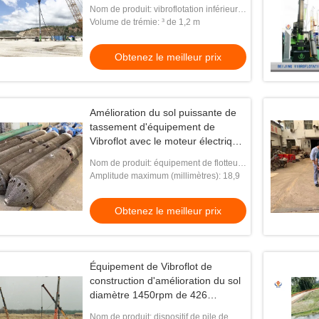
sèche
Nom de produit: vibroflotation inférieur
d'alimentation
Volume de trémie: ³ de 1,2 m
Obtenez le meilleur prix
Amélioration du sol puissante de
tassement d'équipement de
Vibroflot avec le moteur électrique
de 150 kilowatts
Nom de produit: équipement de flotteur
de vibro
Amplitude maximum (millimètres): 18,9
Obtenez le meilleur prix
Équipement de Vibroflot de
construction d'amélioration du sol
diamètre 1450rpm de 426
millimètres
Nom de produit: dispositif de pile de