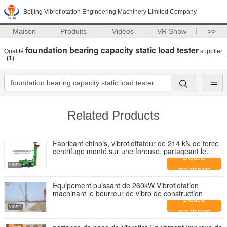
Beijing Vibroflotation Engineering Machinery Limited Company
Maison
Produits
Vidéos
VR Show
>>
foundation bearing capacity static load tester
Qualité
supplier.
(1)
Related Products
Fabricant chinois, vibroflottateur de 214 kN de force
centrifuge monté sur une foreuse, partageant le
système d'alimentation
Enquête
maintenant
Équipement puissant de 260kW Vibroflotation
machinant le bourreur de vibro de construction
Enquête
maintenant