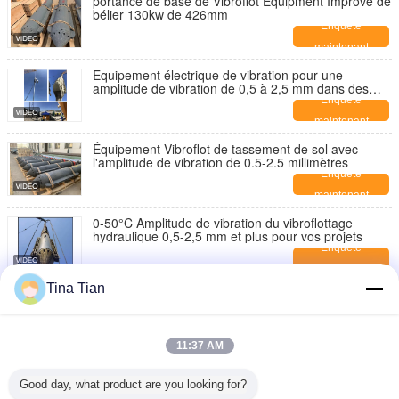
portance de base de Vibroflot Equipment Improve de
bélier 130kw de 426mm
Enquête
maintenant
Équipement électrique de vibration pour une
amplitude de vibration de 0,5 à 2,5 mm dans des
environnements de 0 à 50 °C
Enquête
maintenant
Équipement Vibroflot de tassement de sol avec
l'amplitude de vibration de 0.5-2.5 millimètres
Enquête
maintenant
0-50°C Amplitude de vibration du vibroflottage
hydraulique 0,5-2,5 mm et plus pour vos projets
Enquête
maintenant
Tina Tian
Amélioration du sol avec un équipement Vibroflot en
acier à une pression de 300 bars et une longueur de
2963 mm
Enquête
maintenant
11:37 AM
176kW Power Pack Vibroflot hydraulique Adapté à la
fréquence de la couche du sol dans la résistance à
Good day, what product are you looking for?
la liquéfaction
Enquête